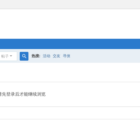
热搜:
活动
交友
寻侠
帖子
搜
索
请先登录后才能继续浏览