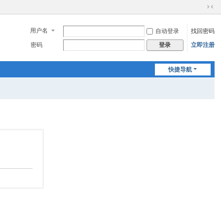
切
换
用户名
自动登录
找回密码
到
窄
密码
立即注册
登录
版
快捷导航