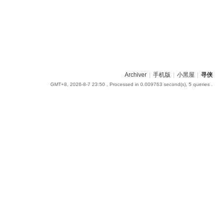
Archiver
|
手机版
|
小黑屋
|
寻侠
GMT+8, 2026-8-7 23:50
, Processed in 0.009763 second(s), 5 queries .