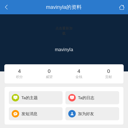
mavinyla的资料
点击重新加
载
mavinyla
4
0
4
0
积分
威望
金钱
贡献
Ta的主题
Ta的日志
发短消息
加为好友