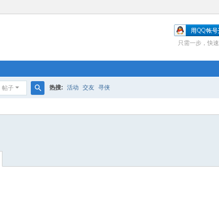
只需一步，快速
热搜:
活动
交友
寻侠
帖子
搜
索