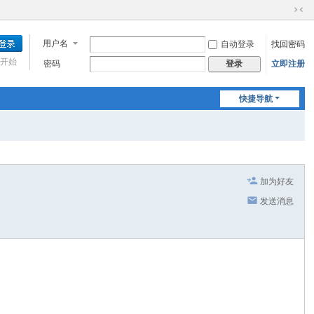
切
换
用户名
自动登录
找回密码
到
窄
开始
密码
立即注册
登录
版
快捷导航
加为好友
发送消息