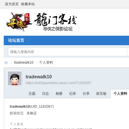
设为首页
收藏本站
论坛首页
›
tradewalk10
›
个人资料
寻
tradewalk10
侠
https://xxh5gamebbs.uwan.com/?1182067
论
主题
日志
相册
记录
分享
留言板
个人资料
坛
tradewalk10
(UID: 1182067)
邮箱状态
未验证
个人签名