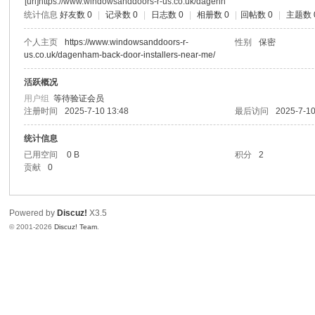
[url]https://www.windowsanddoors-r-us.co.uk/dagenh
统计信息
好友数 0
|
记录数 0
|
日志数 0
|
相册数 0
|
回帖数 0
|
主题数 
个人主页
https://www.windowsanddoors-r-
性别
保密
us.co.uk/dagenham-back-door-installers-near-me/
活跃概况
用户组
等待验证会员
注册时间
2025-7-10 13:48
最后访问
2025-7-10
统计信息
已用空间
0 B
积分
2
贡献
0
Powered by
Discuz!
X3.5
© 2001-2026
Discuz! Team
.