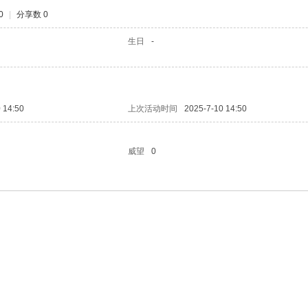
0
|
分享数 0
生日
-
 14:50
上次活动时间
2025-7-10 14:50
威望
0