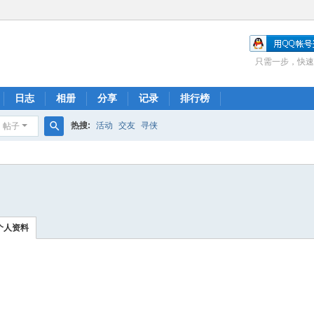
只需一步，快速
日志
相册
分享
记录
排行榜
热搜:
活动
交友
寻侠
帖子
搜
索
个人资料