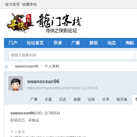
设为首页
收藏本站
门户
论坛首页
导读
广播
群组
动态
淘帖
›
swanocean96
›
个人资料
寻
swanocean96
侠
https://xxh5gamebbs.uwan.com/?1179054
论
广播
主题
日志
相册
记录
分享
留言板
坛
swanocean96
(UID: 1179054)
邮箱状态
未验证
个人签名