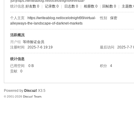
[url]https://writeablog.net/ocelotnight99/virtual-
统计信息
好友数 0
|
记录数 0
|
日志数 0
|
相册数 0
|
回帖数 0
|
主题数 
个人主页
https://writeablog.net/ocelotnight99/virtual-
性别
保密
alleyways-the-landscape-of-darknet-markets
活跃概况
用户组
等待验证会员
注册时间
2025-7-6 19:19
最后访问
2025-7-7 
统计信息
已用空间
0 B
积分
4
贡献
0
Powered by
Discuz!
X3.5
© 2001-2026
Discuz! Team
.