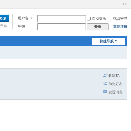
切
换
用户名
自动登录
找回密码
到
窄
开始
密码
立即注册
登录
版
快捷导航
收听TA
加为好友
发送消息