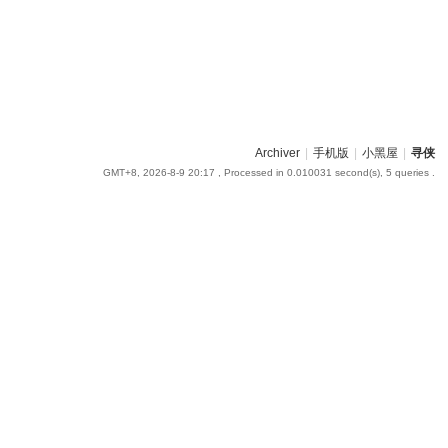
Archiver
|
手机版
|
小黑屋
|
寻侠
GMT+8, 2026-8-9 20:17
, Processed in 0.010031 second(s), 5 queries .