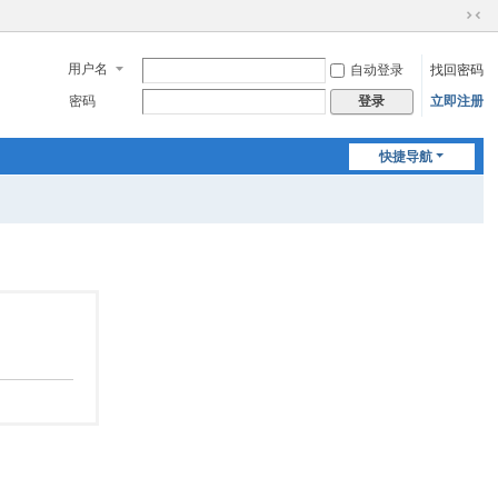
切
换
用户名
自动登录
找回密码
到
窄
密码
立即注册
登录
版
快捷导航