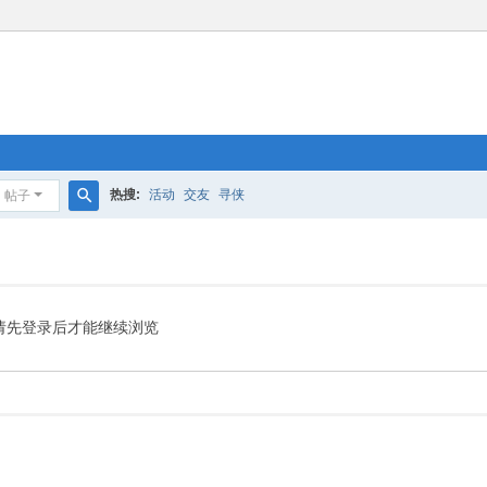
热搜:
活动
交友
寻侠
帖子
搜
索
请先登录后才能继续浏览