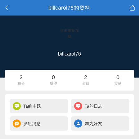
billcarol76的资料
点击重新加
载
billcarol76
2
0
2
0
积分
威望
金钱
贡献
Ta的主题
Ta的日志
发短消息
加为好友