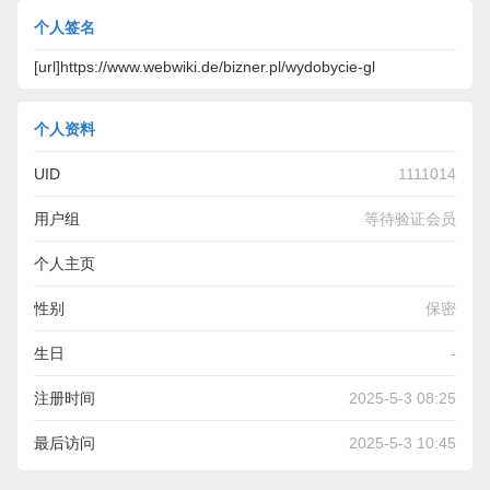
个人签名
[url]https://www.webwiki.de/bizner.pl/wydobycie-gl
个人资料
UID
1111014
用户组
等待验证会员
个人主页
https://www.webwiki.de/bizner.pl/wydobycie-glebinowe-usa-
性别
保密
przyspiesza-w-wyscigu-o-mineraly-krytyczne-z-chinami/
生日
-
注册时间
2025-5-3 08:25
最后访问
2025-5-3 10:45