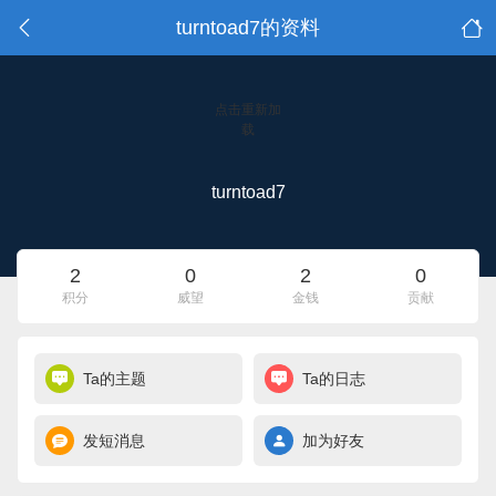
turntoad7的资料
点击重新加
载
turntoad7
2
0
2
0
积分
威望
金钱
贡献
Ta的主题
Ta的日志
发短消息
加为好友