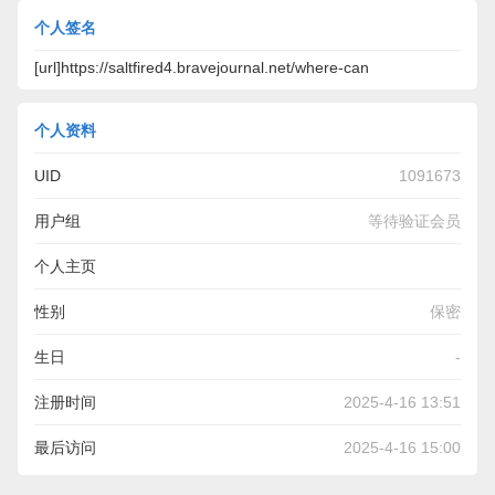
个人签名
[url]https://saltfired4.bravejournal.net/where-can
个人资料
UID
1091673
用户组
等待验证会员
个人主页
https://saltfired4.bravejournal.net/where-can-you-find-the-
性别
保密
top-ai-article-rewriter-information
生日
-
注册时间
2025-4-16 13:51
最后访问
2025-4-16 15:00