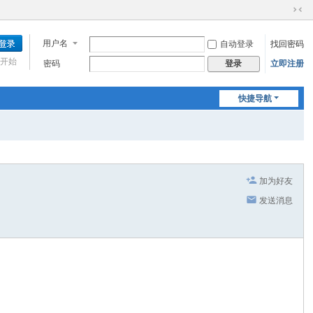
切
换
用户名
自动登录
找回密码
到
窄
开始
密码
立即注册
登录
版
快捷导航
加为好友
发送消息