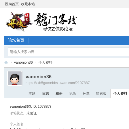
设为首页
收藏本站
论坛首页
›
vanonion36
›
个人资料
寻
vanonion36
侠
https://xxh5gamebbs.uwan.com/?107887
论
主题
日志
相册
记录
分享
留言板
个人资料
坛
vanonion36
(UID: 107887)
邮箱状态
未验证
个人签名