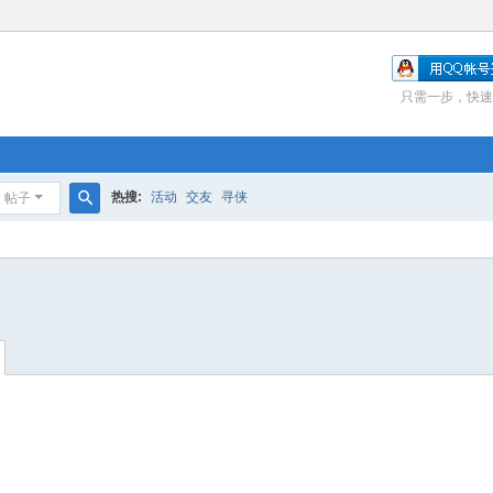
只需一步，快速
热搜:
活动
交友
寻侠
帖子
搜
索