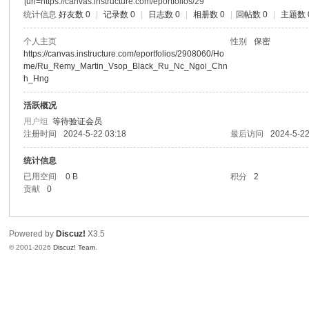
[url=https://canvas.instructure.com/eportfolios/29
统计信息
好友数 0
|
记录数 0
|
日志数 0
|
相册数 0
|
回帖数 0
|
主题数 
个人主页
性别
保密
https://canvas.instructure.com/eportfolios/2908060/Ho
me/Ru_Remy_Martin_Vsop_Black_Ru_Nc_Ngoi_Chn
h_Hng
活跃概况
用户组
等待验证会员
注册时间
2024-5-22 03:18
最后访问
2024-5-22
统计信息
已用空间
0 B
积分
2
贡献
0
Powered by
Discuz!
X3.5
© 2001-2026
Discuz! Team
.