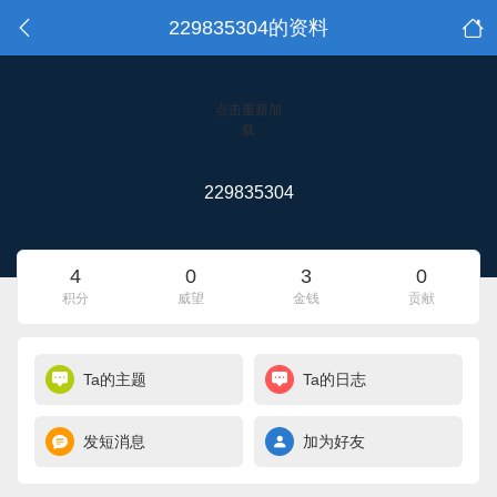
229835304的资料
点击重新加
载
229835304
4
0
3
0
积分
威望
金钱
贡献
Ta的主题
Ta的日志
发短消息
加为好友