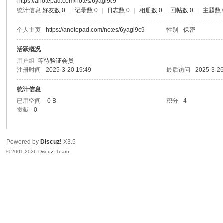
https://anotepad.com/notes/6yagi9c9
统计信息
好友数 0
|
记录数 0
|
日志数 0
|
相册数 0
|
回帖数 0
|
主题数 
个人主页
https://anotepad.com/notes/6yagi9c9
性别
保密
活跃概况
用户组
等待验证会员
注册时间
2025-3-20 19:49
最后访问
2025-3-26
统计信息
已用空间
0 B
积分
4
贡献
0
Powered by
Discuz!
X3.5
© 2001-2026
Discuz! Team
.