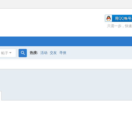
只需一步，快速
热搜:
活动
交友
寻侠
帖子
搜
索