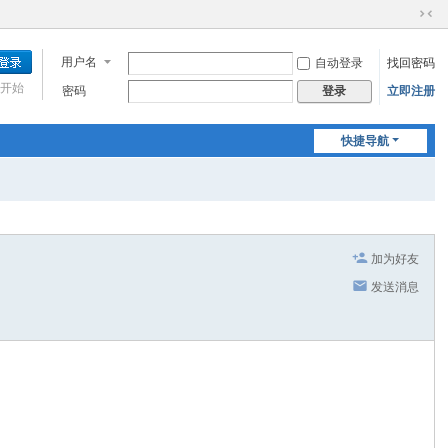
切
换
用户名
自动登录
找回密码
到
窄
开始
密码
立即注册
登录
版
快捷导航
加为好友
发送消息