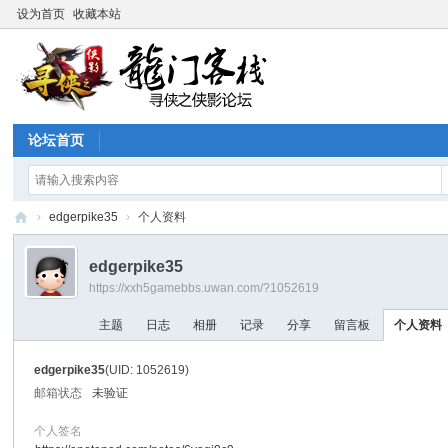
设为首页
收藏本站
论坛首页
›
edgerpike35
›
个人资料
寻
edgerpike35
侠
https://xxh5gamebbs.uwan.com/?1052619
论
主题
日志
相册
记录
分享
留言板
个人资料
坛
edgerpike35
(UID: 1052619)
邮箱状态
未验证
个人签名