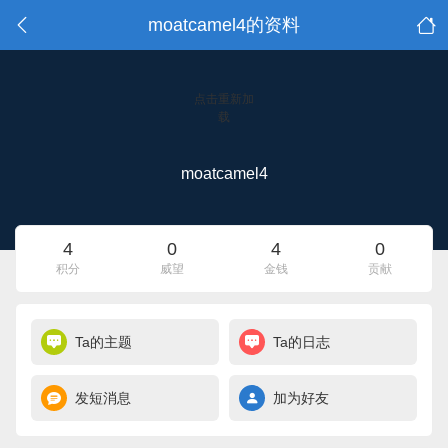
moatcamel4的资料
点击重新加
载
moatcamel4
4
0
4
0
积分
威望
金钱
贡献
Ta的主题
Ta的日志
发短消息
加为好友