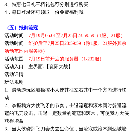
3、特惠七日礼三档礼包可分别进行购买
4，每日登录还可领取一份免费福利哦
（五）抵御流寇
活动时间：
7月19月05:01至7月25日23:59:59（1服、21服）
活动时间：
维护后至7月25日23:59:59（除1服、21服外其余
活动范围内服务器）
活动范围：
7月19日前开启的服务器（1-232服）
活动入口：主界面-【襄阳大战】
活动详情：
玩法规则
1、滑动游玩区域操控小人使其往左右其中一个方向进行移
动
2、掌握我方大侠飞矛的节奏，击退流寇和滚木同时躲避流
寇的飞刀攻击。击退一定数量的流寇和滚木，可使我方大侠
获得增益
3、当大侠碰到飞刀会失去生命值，当流寇或滚木到达城墙