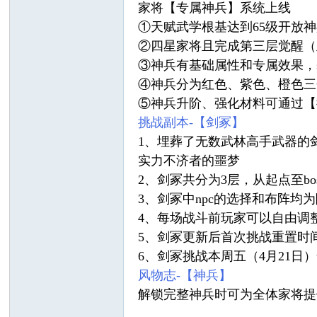
家将【专属神兵】系统上线
①天赋武学根基达到65级开放
②四星家将且完成第三层觉醒（
③神兵有基础属性和专属效果，
④神兵分为红色、紫色、橙色三
⑤神兵升阶、强化材料可通过【
挑战副本-【剑冢】
1、埋葬了无数武林高手武器的
实力不济者的噩梦
2、剑冢共分为3层，从起点至b
3、剑冢中npc的选择和布阵均
4、每场战斗前玩家可以自由调
5、剑冢更新后首次挑战重置时间为
6、剑冢挑战本周五（4月21日
风物志-【神兵】
解锁完整神兵时可为全体家将提