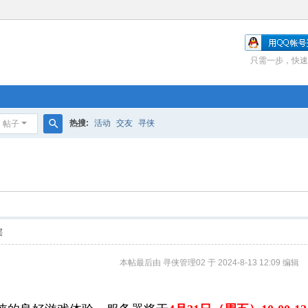
只需一步，快速
热搜:
活动
交友
寻侠
帖子
搜
索
层
本帖最后由 寻侠管理02 于 2024-8-13 12:09 编辑