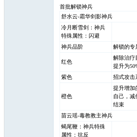
首批解锁神兵
舒水云-霜华剑影
神兵
冷月断雪剑：神兵
特殊属性：闪避
神兵品阶
解锁的专
解除治疗
红色
提升为50
紫色
招式攻击
提升增加
橙色
自己，减
结束
苗云瑶-毒教教主
神兵
蝎尾鞭：神兵特殊
属性：抗反