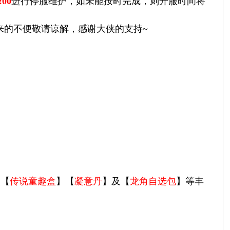
00
进行停服维护，如未能按时完成，则开服时间将
的不便敬请谅解，感谢大侠的支持~
取【
传说童趣盒
】【
凝意丹
】及【
龙角自选包
】等丰