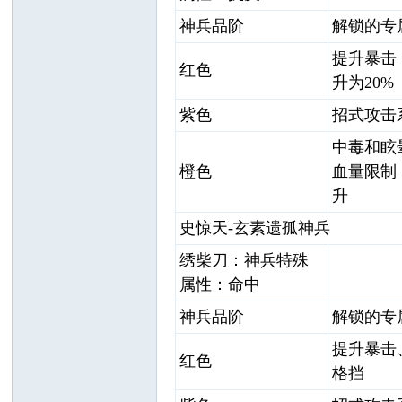
神兵品阶
解锁的专
提升暴击
红色
升为20%
紫色
招式攻击
中毒和眩
橙色
血量限制
升
史惊天-玄素遗孤神兵
绣柴刀：神兵特殊
属性：命中
神兵品阶
解锁的专
提升暴击
红色
格挡