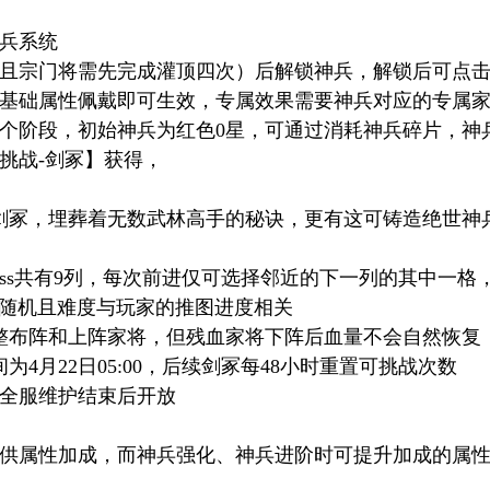
神兵系统
且宗门将需先完成灌顶四次）后解锁神兵，解锁后可点击
基础属性佩戴即可生效，专属效果需要神兵对应的专属
个阶段，初始神兵为红色0星，可通过消耗神兵碎片，神
挑战-剑冢】获得，
剑冢，埋葬着无数武林高手的秘诀，更有这可铸造绝世神
oss共有9列，每次前进仅可选择邻近的下一列的其中一格，
为随机且难度与玩家的推图进度相关
整布阵和上阵家将，但残血家将下阵后血量不会自然恢复
4月22日05:00，后续剑冢每48小时重置可挑战次数
）全服维护结束后开放
供属性加成，而神兵强化、神兵进阶时可提升加成的属