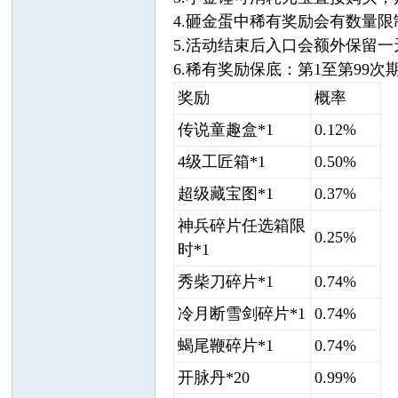
4.砸金蛋中稀有奖励会有数量
5.活动结束后入口会额外保留
6.稀有奖励保底：第1至第99
奖励
概率
传说童趣盒*1
0.12%
4级工匠箱*1
0.50%
超级藏宝图*1
0.37%
神兵碎片任选箱限
0.25%
时*1
秀柴刀碎片*1
0.74%
冷月断雪剑碎片*1
0.74%
蝎尾鞭碎片*1
0.74%
开脉丹*20
0.99%