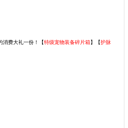
取对应的消费大礼一份！【
特级宠物装备碎片箱
】【
护脉