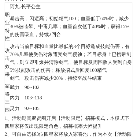
阿九-长平公主
职
暴击高，闪避高；初始精气100；血量低于60%时，减少
业
30%被眩晕、中毒几率；血量首次低于40%时，获得15%
特
的伤害吸血，持续2回合
性
攻击当前目标和血量比最低的3个目标造成技能伤害，有
攻
70%几率使受伤对象遭受剑气侵蚀；若目标身上已携带剑
击
气，则立即引爆并清除剑气，使目标及周围敌人受到自身
效
5%技能攻击的伤害；释放招式后回复100精气
果
剑气：攻击伤害减少20%，持续至战斗结束
家
武力：90~102
将
内力：103~118
三
灵力：92~105
围
1、活动期间聚贤阁开启【活动限定】招募模式，本模式下
四星家将仅出现限定角色，招募概率大幅提升
2、可自由选择3位四星家将放入家将池，作为本次【活动限