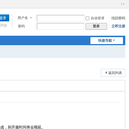
切
换
用户名
自动登录
找回密码
到
窄
开始
密码
立即注册
登录
版
快捷导航
返回列表
完成，则开服时间将会顺延。