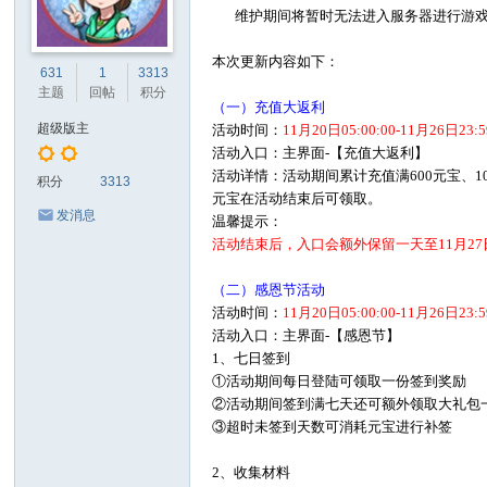
维护期间将暂时无法进入服务器进行游戏，
本次更新内容如下：
631
1
3313
主题
回帖
积分
（一）充值大返利
超级版主
活动时间：
11月20日05:00:00-11月26日23:5
活动入口：主界面-【充值大返利】
活动详情：活动期间累计充值满600元宝、100
积分
3313
元宝在活动结束后可领取。
发消息
温馨提示：
活动结束后，入口会额外保留一天至11月27日23
（二）感恩节活动
活动时间：
11月20日05:00:00-11月26日23:5
活动入口：主界面-【感恩节】
1、七日签到
①活动期间每日登陆可领取一份签到奖励
②活动期间签到满七天还可额外领取大礼包
③超时未签到天数可消耗元宝进行补签
2、收集材料