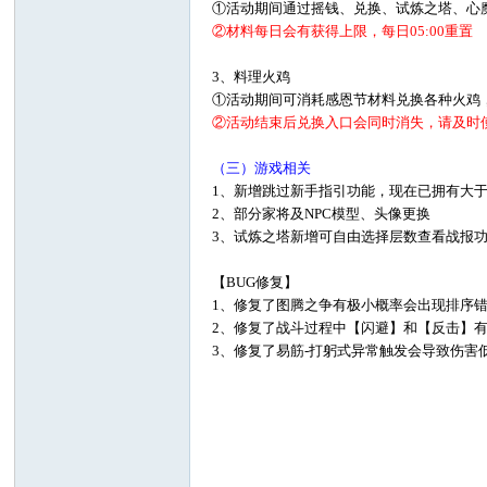
①活动期间通过摇钱、兑换、试炼之塔、心
②材料每日会有获得上限，每日05:00重置
3、料理火鸡
①活动期间可消耗感恩节材料兑换各种火鸡
②活动结束后兑换入口会同时消失，请及时
（三）游戏相关
1、新增跳过新手指引功能，现在已拥有大
2、部分家将及NPC模型、头像更换
3、试炼之塔新增可自由选择层数查看战报
【BUG修复】
1、修复了图腾之争有极小概率会出现排序
2、修复了战斗过程中【闪避】和【反击】
3、修复了易筋-打躬式异常触发会导致伤害