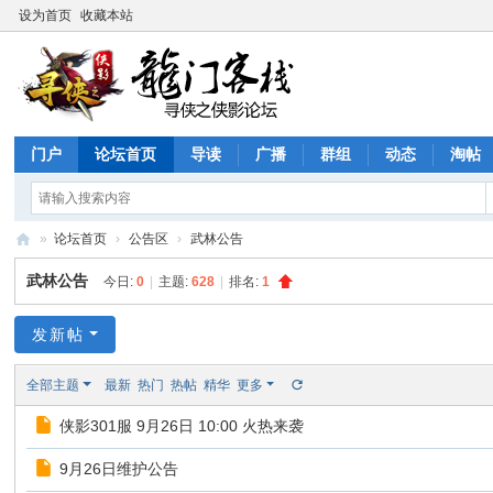
设为首页
收藏本站
门户
论坛首页
导读
广播
群组
动态
淘帖
»
论坛首页
›
公告区
›
武林公告
寻
武林公告
今日:
0
|
主题:
628
|
排名:
1
侠
论
发新帖
坛
全部主题
最新
热门
热帖
精华
更多
侠影301服 9月26日 10:00 火热来袭
9月26日维护公告