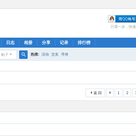
只需一步，快速
日志
相册
分享
记录
排行榜
热搜:
活动
交友
寻侠
帖子
搜
索
返 回
1
2