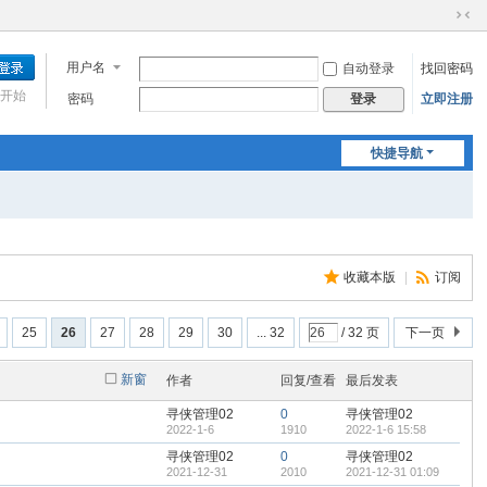
切
换
用户名
自动登录
找回密码
到
窄
开始
密码
立即注册
登录
版
快捷导航
收藏本版
|
订阅
25
26
27
28
29
30
... 32
/ 32 页
下一页
新窗
作者
回复/查看
最后发表
寻侠管理02
0
寻侠管理02
2022-1-6
1910
2022-1-6 15:58
寻侠管理02
0
寻侠管理02
2021-12-31
2010
2021-12-31 01:09