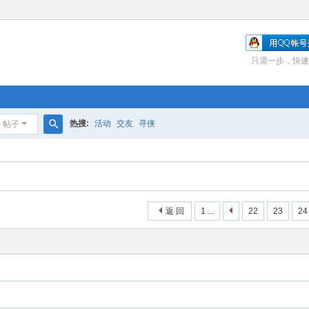
只需一步，快速
热搜:
活动
交友
寻侠
帖子
搜
索
返 回
1 ...
22
23
24