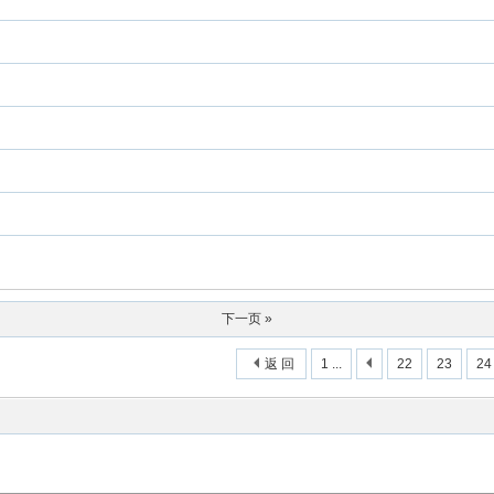
下一页 »
返 回
1 ...
22
23
24