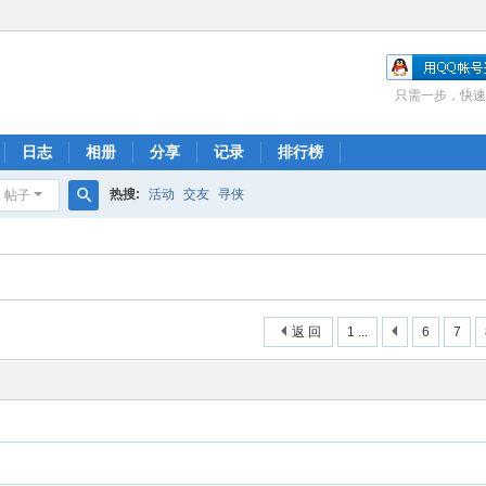
只需一步，快速
日志
相册
分享
记录
排行榜
热搜:
活动
交友
寻侠
帖子
搜
索
返 回
1 ...
6
7