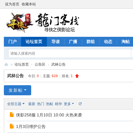
设为首页
收藏本站
门户
论坛首页
导读
广播
群组
动态
淘帖
»
论坛首页
›
公告区
›
武林公告
寻
武林公告
今日:
0
|
主题:
628
|
排名:
1
侠
论
发新帖
坛
全部主题
最新
热门
热帖
精华
更多
侠影258服 1月10日 10:00 火热来袭
1月3日维护公告