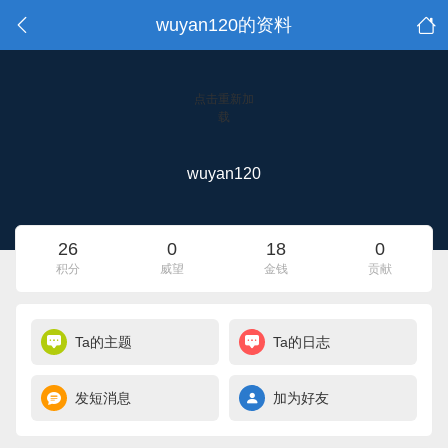
wuyan120的资料
点击重新加
载
wuyan120
26
0
18
0
积分
威望
金钱
贡献
Ta的主题
Ta的日志
发短消息
加为好友