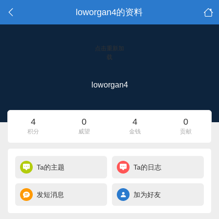
loworgan4的资料
点击重新加
载
loworgan4
4
0
4
0
积分
威望
金钱
贡献
Ta的主题
Ta的日志
发短消息
加为好友