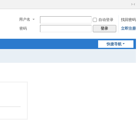
切
换
用户名
自动登录
找回密码
到
窄
密码
立即注册
登录
版
快捷导航