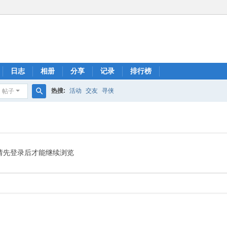
日志
相册
分享
记录
排行榜
热搜:
活动
交友
寻侠
帖子
搜
索
请先登录后才能继续浏览