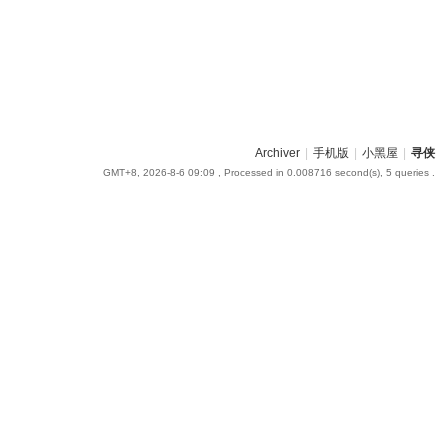
Archiver
|
手机版
|
小黑屋
|
寻侠
GMT+8, 2026-8-6 09:09
, Processed in 0.008716 second(s), 5 queries .