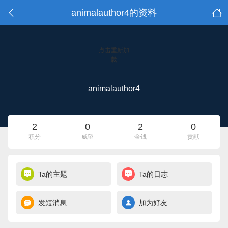
animalauthor4的资料
点击重新加
载
animalauthor4
2
0
2
0
积分
威望
金钱
贡献
Ta的主题
Ta的日志
发短消息
加为好友