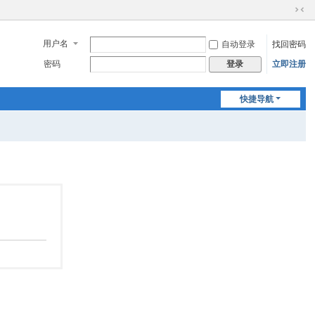
切
换
用户名
自动登录
找回密码
到
窄
密码
立即注册
登录
版
快捷导航