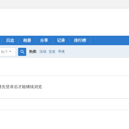
日志
相册
分享
记录
排行榜
热搜:
活动
交友
寻侠
帖子
搜
索
请先登录后才能继续浏览