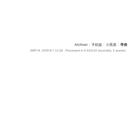
Archiver
|
手机版
|
小黑屋
|
寻侠
GMT+8, 2026-8-7 12:28
, Processed in 0.010142 second(s), 5 queries .