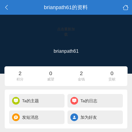
brianpath61的资料
点击重新加
载
brianpath61
2
0
2
0
积分
威望
金钱
贡献
Ta的主题
Ta的日志
发短消息
加为好友