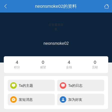
neonsmoke02的资料
点击重新加
载
neonsmoke02
4
0
4
0
积分
威望
金钱
贡献
Ta的主题
Ta的日志
发短消息
加为好友