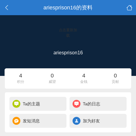
ariesprison16的资料
点击重新加
载
ariesprison16
4
0
4
0
积分
威望
金钱
贡献
Ta的主题
Ta的日志
发短消息
加为好友