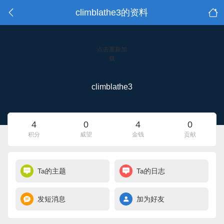
climblathe3的资料
点击重新加
载
climblathe3
4
0
4
0
积分
威望
金钱
贡献
Ta的主题
Ta的日志
发短消息
加为好友