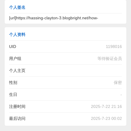
个人签名
[url]https://hassing-clayton-3.blogbright.net/how-
个人资料
UID
1198016
用户组
等待验证会员
个人主页
https://hassing-clayton-3.blogbright.net/how-exploring-for-
性别
保密
auto-insurance-can-help-you-save-significantly
生日
-
注册时间
2025-7-22 21:16
最后访问
2025-7-23 00:02