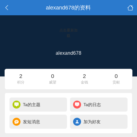
alexand678的资料
点击重新加
载
alexand678
2
0
2
0
积分
威望
金钱
贡献
Ta的主题
Ta的日志
发短消息
加为好友